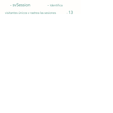
- svSession -
Identifica
13
visitantes únicos y rastrea las sesiones -
MESES - PROPIAS
de un visitante
en un sitio.
Si desactiva las cookies, podrá seguir
accediendo a la web pero puede que
la navegación por esta no sea óptima
y alguno de los servicios ofrecidos no
funcionen correctamente.
Si en un futuro la responsable de la
web llegara a utilizar tipos de cookies
diferentes a las contempladas en esta