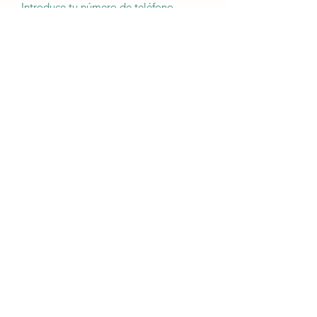
Dirección
Asunto
Mensaje
He leído y acepto la
política de
privacidad
Enviar